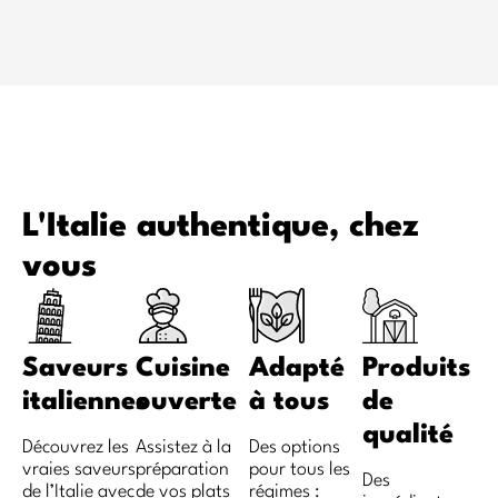
L'Italie authentique, chez
vous
Saveurs
Cuisine
Adapté
Produits
italiennes
ouverte
à tous
de
qualité
Découvrez les
Assistez à la
Des options
vraies saveurs
préparation
pour tous les
Des
de l’Italie avec
de vos plats
régimes :