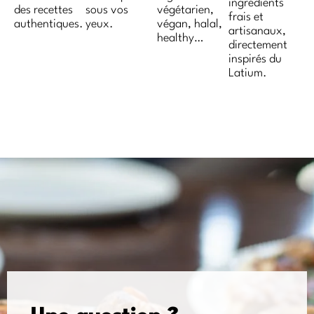
ingrédients
des recettes
sous vos
végétarien,
frais et
authentiques.
yeux.
végan, halal,
artisanaux,
healthy…
directement
inspirés du
Latium.